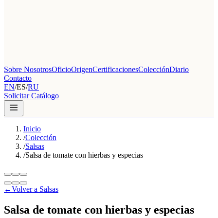
Sobre Nosotros
Oficio
Origen
Certificaciones
Colección
Diario
Contacto
EN
/
ES
/
RU
Solicitar Catálogo
Inicio
/
Colección
/
Salsas
/
Salsa de tomate con hierbas y especias
←
Volver a Salsas
Salsa de tomate con hierbas y especias