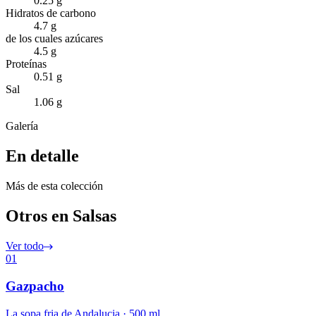
0.25 g
Hidratos de carbono
4.7 g
de los cuales azúcares
4.5 g
Proteínas
0.51 g
Sal
1.06 g
Galería
En detalle
Más de esta colección
Otros en Salsas
Ver todo
01
Gazpacho
La sopa fria de Andalucia · 500 ml