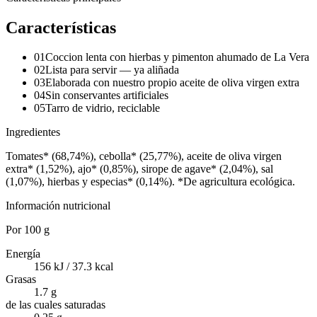
Características
01
Coccion lenta con hierbas y pimenton ahumado de La Vera
02
Lista para servir — ya aliñada
03
Elaborada con nuestro propio aceite de oliva virgen extra
04
Sin conservantes artificiales
05
Tarro de vidrio, reciclable
Ingredientes
Tomates* (68,74%), cebolla* (25,77%), aceite de oliva virgen
extra* (1,52%), ajo* (0,85%), sirope de agave* (2,04%), sal
(1,07%), hierbas y especias* (0,14%). *De agricultura ecológica.
Información nutricional
Por
100 g
Energía
156 kJ / 37.3 kcal
Grasas
1.7 g
de las cuales saturadas