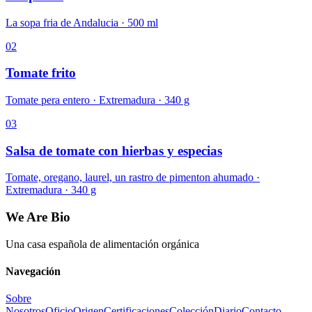
La sopa fria de Andalucia · 500 ml
02
Tomate frito
Tomate pera entero · Extremadura · 340 g
03
Salsa de tomate con hierbas y especias
Tomate, oregano, laurel, un rastro de pimenton ahumado ·
Extremadura · 340 g
We Are Bio
Una casa española de alimentación orgánica
Navegación
Sobre
Nosotros
Oficio
Origen
Certificaciones
Colección
Diario
Contacto