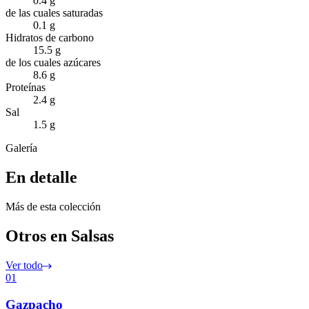
0.4 g
de las cuales saturadas
0.1 g
Hidratos de carbono
15.5 g
de los cuales azúcares
8.6 g
Proteínas
2.4 g
Sal
1.5 g
Galería
En detalle
Más de esta colección
Otros en Salsas
Ver todo
01
Gazpacho