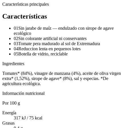
Características principales
Características
01
Sin jarabe de maíz — endulzado con sirope de agave
ecológico
02
Sin colorante artificial ni conservantes
03
Tomate pera madurado al sol de Extremadura
04
Reduccion lenta en pequenos lotes
05
Botella de vidrio, reciclable
Ingredientes
Tomates* (84%), vinagre de manzana (4%), aceite de oliva virgen
extra* (1,52%), sirope de agave* (8%), sal y especias. *De
agricultura ecológica.
Información nutricional
Por
100 g
Energía
317 kJ / 75 kcal
Grasas