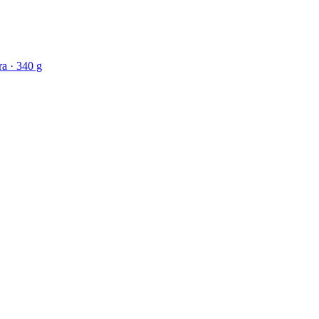
a · 340 g