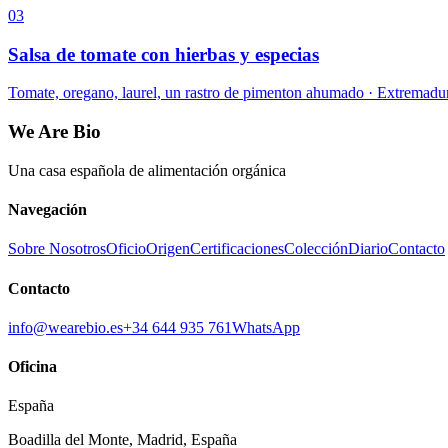
03
Salsa de tomate con hierbas y especias
Tomate, oregano, laurel, un rastro de pimenton ahumado · Extremadur
We Are Bio
Una casa española de alimentación orgánica
Navegación
Sobre Nosotros
Oficio
Origen
Certificaciones
Colección
Diario
Contacto
Contacto
info@wearebio.es
+34 644 935 761
WhatsApp
Oficina
España
Boadilla del Monte
,
Madrid
,
España