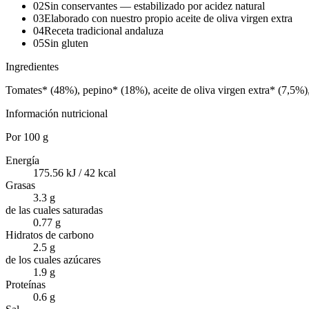
02
Sin conservantes — estabilizado por acidez natural
03
Elaborado con nuestro propio aceite de oliva virgen extra
04
Receta tradicional andaluza
05
Sin gluten
Ingredientes
Tomates* (48%), pepino* (18%), aceite de oliva virgen extra* (7,5%),
Información nutricional
Por
100 g
Energía
175.56 kJ / 42 kcal
Grasas
3.3 g
de las cuales saturadas
0.77 g
Hidratos de carbono
2.5 g
de los cuales azúcares
1.9 g
Proteínas
0.6 g