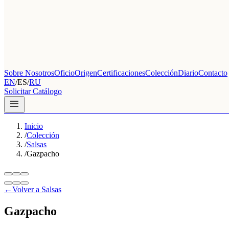
Sobre Nosotros
Oficio
Origen
Certificaciones
Colección
Diario
Contacto
EN
/
ES
/
RU
Solicitar Catálogo
Inicio
/
Colección
/
Salsas
/
Gazpacho
←
Volver a Salsas
Gazpacho