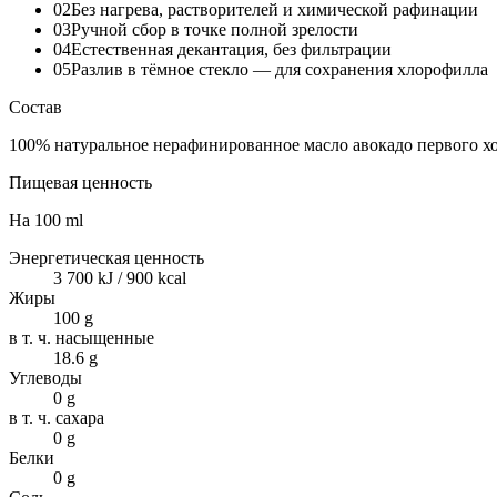
02
Без нагрева, растворителей и химической рафинации
03
Ручной сбор в точке полной зрелости
04
Естественная декантация, без фильтрации
05
Разлив в тёмное стекло — для сохранения хлорофилла
Состав
100% натуральное нерафинированное масло авокадо первого х
Пищевая ценность
На
100 ml
Энергетическая ценность
3 700 kJ / 900 kcal
Жиры
100 g
в т. ч. насыщенные
18.6 g
Углеводы
0 g
в т. ч. сахара
0 g
Белки
0 g