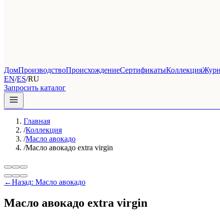
Дом
Производство
Происхождение
Сертификаты
Коллекция
Журн
EN
/
ES
/
RU
Запросить каталог
Главная
/
Коллекция
/
Масло авокадо
/
Масло авокадо extra virgin
←
Назад: Масло авокадо
Масло авокадо extra virgin