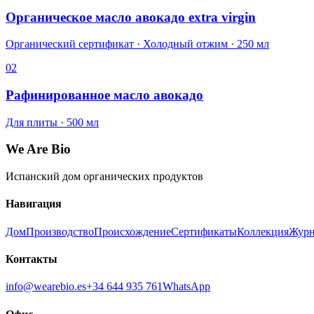
Органическое масло авокадо extra virgin
Органический сертификат · Холодный отжим · 250 мл
02
Рафинированное масло авокадо
Для плиты · 500 мл
We Are Bio
Испанский дом органических продуктов
Навигация
Дом
Производство
Происхождение
Сертификаты
Коллекция
Журн
Контакты
info@wearebio.es
+34 644 935 761
WhatsApp