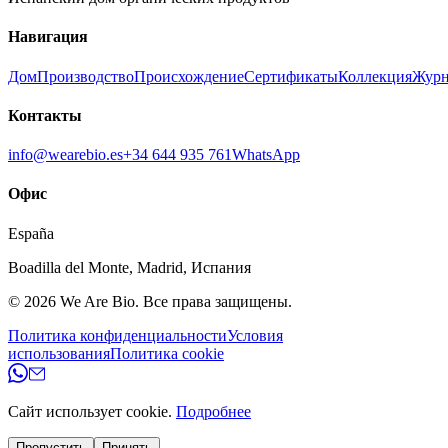
Навигация
Дом
Производство
Происхождение
Сертификаты
Коллекция
Журн
Контакты
info@wearebio.es
+34 644 935 761
WhatsApp
Офис
España
Boadilla del Monte
,
Madrid
,
Испания
© 2026
We Are Bio
.
Все права защищены.
Политика конфиденциальности
Условия
использования
Политика cookie
Сайт использует cookie.
Подробнее
Пропустить
Принять