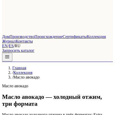
Дом
Производство
Происхождение
Сертификаты
Коллекция
Журнал
Контакты
EN
/
ES
/
RU
Запросить каталог
Главная
/
Коллекция
/
Масло авокадо
Масло авокадо
Масло авокадо — холодный отжим,
три формата
Масло авокадо холодного отжима в трёх форматах: Extra