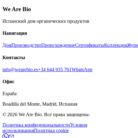
We Are Bio
Испанский дом органических продуктов
Навигация
Дом
Производство
Происхождение
Сертификаты
Коллекция
Журн
Контакты
info@wearebio.es
+34 644 935 761
WhatsApp
Офис
España
Boadilla del Monte
,
Madrid
,
Испания
© 2026
We Are Bio
.
Все права защищены.
Политика конфиденциальности
Условия
использования
Политика cookie