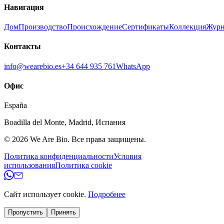
Навигация
Дом
Производство
Происхождение
Сертификаты
Коллекция
Журн
Контакты
info@wearebio.es
+34 644 935 761
WhatsApp
Офис
España
Boadilla del Monte
,
Madrid
,
Испания
© 2026
We Are Bio
.
Все права защищены.
Политика конфиденциальности
Условия
использования
Политика cookie
Сайт использует cookie.
Подробнее
Пропустить
Принять