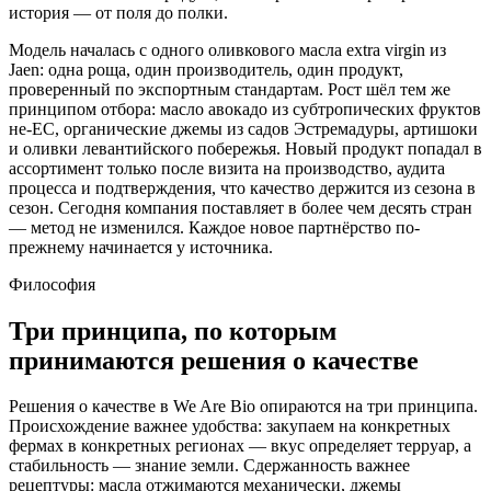
история — от поля до полки.
Модель началась с одного оливкового масла extra virgin из
Jaen: одна роща, один производитель, один продукт,
проверенный по экспортным стандартам. Рост шёл тем же
принципом отбора: масло авокадо из субтропических фруктов
не-ЕС, органические джемы из садов Эстремадуры, артишоки
и оливки левантийского побережья. Новый продукт попадал в
ассортимент только после визита на производство, аудита
процесса и подтверждения, что качество держится из сезона в
сезон. Сегодня компания поставляет в более чем десять стран
— метод не изменился. Каждое новое партнёрство по-
прежнему начинается у источника.
Философия
Три принципа, по которым
принимаются решения о качестве
Решения о качестве в We Are Bio опираются на три принципа.
Происхождение важнее удобства: закупаем на конкретных
фермах в конкретных регионах — вкус определяет терруар, а
стабильность — знание земли. Сдержанность важнее
рецептуры: масла отжимаются механически, джемы