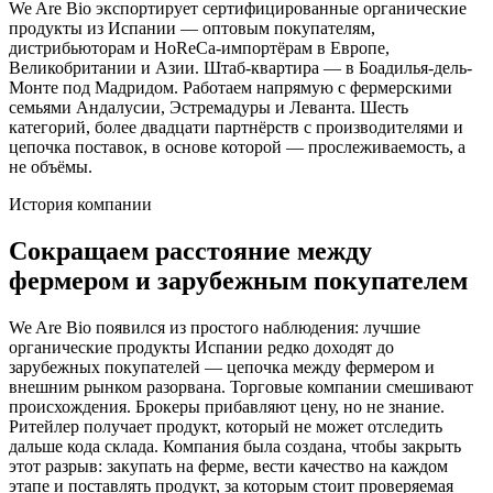
We Are Bio экспортирует сертифицированные органические
продукты из Испании — оптовым покупателям,
дистрибьюторам и HoReCa-импортёрам в Европе,
Великобритании и Азии. Штаб-квартира — в Боадилья-дель-
Монте под Мадридом. Работаем напрямую с фермерскими
семьями Андалусии, Эстремадуры и Леванта. Шесть
категорий, более двадцати партнёрств с производителями и
цепочка поставок, в основе которой — прослеживаемость, а
не объёмы.
История компании
Сокращаем расстояние между
фермером и зарубежным покупателем
We Are Bio появился из простого наблюдения: лучшие
органические продукты Испании редко доходят до
зарубежных покупателей — цепочка между фермером и
внешним рынком разорвана. Торговые компании смешивают
происхождения. Брокеры прибавляют цену, но не знание.
Ритейлер получает продукт, который не может отследить
дальше кода склада. Компания была создана, чтобы закрыть
этот разрыв: закупать на ферме, вести качество на каждом
этапе и поставлять продукт, за которым стоит проверяемая