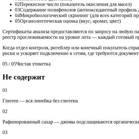
02
Перекисное число (показатель окисления для масел)
03
Содержание полифенолов (антиоксидантный профиль д
04
Микробиологический скрининг (для всех категорий п
05
Органолептическая оценка (вкус, аромат, цвет)
Сертификаты анализа предоставляются по запросу на любую п
реестр прослеживаемости на уровне лота — каждый готовый про
Когда отдел контроля, ритейлер или конечный покупатель спра
риски и ускоряет подключение к сетям, где требуются докумен
05 / 05
Чистая этикетка
Не содержит
01
Глютен — вся линейка без глютена
02
Рафинированный сахар — джемы подслащиваются органическим 
03