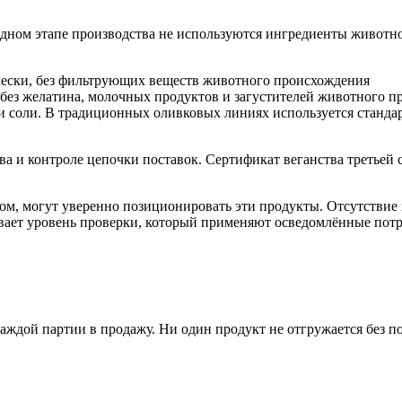
одном этапе производства не используются ингредиенты животн
чески, без фильтрующих веществ животного происхождения
 без желатина, молочных продуктов и загустителей животного 
и соли. В традиционных оливковых линиях используется стандар
ва и контроле цепочки поставок. Сертификат веганства третьей 
ом, могут уверенно позиционировать эти продукты. Отсутстви
ивает уровень проверки, который применяют осведомлённые пот
ждой партии в продажу. Ни один продукт не отгружается без по