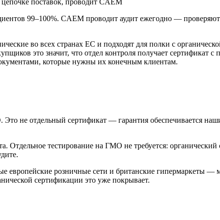
 цепочке поставок, проводит CAEM
диентов 99–100%. CAEM проводит аудит ежегодно — проверяют
нические во всех странах ЕС и подходят для полки с органичес
упщиков это значит, что отдел контроля получает сертификат с
документами, которые нужны их конечным клиентам.
. Это не отдельный сертификат — гарантия обеспечивается наш
а. Отдельное тестирование на ГМО не требуется: органически
дите.
ые европейские розничные сети и британские гипермаркеты — м
анической сертификации это уже покрывает.