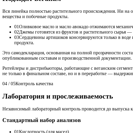
Вся линейка полностью растительного происхождения. Ни на 
вещества и побочные продукты.
01
Оливковое масло и масло авокадо отжимаются механи
02
Джемы готовятся из фруктов и растительного сырья —
03
Сердцевины артишоков консервируются только в воде 
продукта.
Это самодекларация, основанная на полной прозрачности соста
опубликованным составам и производственной документации.
Ритейлеры и дистрибьюторы, работающие с веганским сегмент
не только в финальном составе, но и в переработке — выдерж
04 / 05
Контроль качества
Лаборатория и прослеживаемость
Независимый лабораторный контроль проводится до выпуска ка
Стандартный набор анализов
01
Кислотность (для масел)