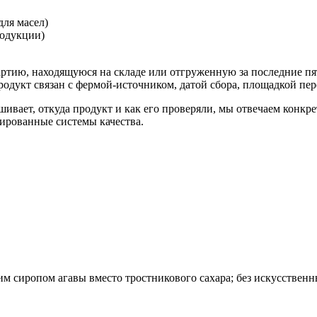
ля масел)
родукции)
артию, находящуюся на складе или отгруженную за последние пя
дукт связан с фермой-источником, датой сбора, площадкой пере
шивает, откуда продукт и как его проверяли, мы отвечаем конк
тированные системы качества.
сиропом агавы вместо тростникового сахара; без искусственн