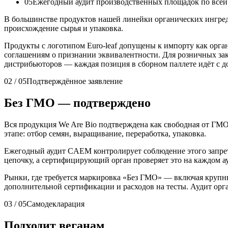
05
Ежегодный аудит производственных площадок по всей
В большинстве продуктов нашей линейки органических ингре
происхождение сырья и упаковка.
Продукты с логотипом Euro-leaf допущены к импорту как орга
соглашениям о признании эквивалентности. Для розничных зак
дистрибьюторов — каждая позиция в сборном паллете идёт с 
02 / 05
Подтверждённое заявление
Без ГМО — подтверждено
Вся продукция We Are Bio подтверждена как свободная от ГМО
этапе: отбор семян, выращивание, переработка, упаковка.
Ежегодный аудит CAEM контролирует соблюдение этого запрет
цепочку, а сертифицирующий орган проверяет это на каждом ау
Рынки, где требуется маркировка «Без ГМО» — включая крупн
дополнительной сертификации и расходов на тесты. Аудит орг
03 / 05
Самодекларация
Подходит веганам