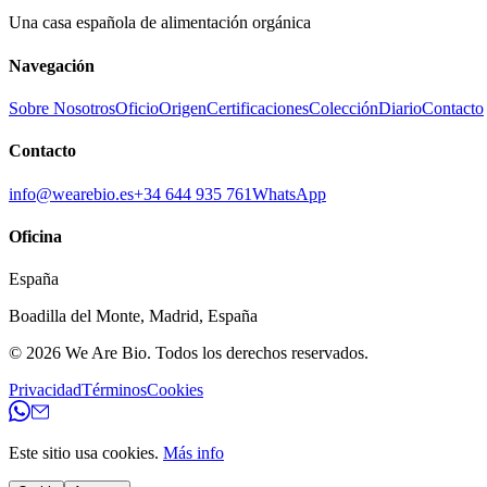
Una casa española de alimentación orgánica
Navegación
Sobre Nosotros
Oficio
Origen
Certificaciones
Colección
Diario
Contacto
Contacto
info@wearebio.es
+34 644 935 761
WhatsApp
Oficina
España
Boadilla del Monte
,
Madrid
,
España
© 2026
We Are Bio
.
Todos los derechos reservados.
Privacidad
Términos
Cookies
Este sitio usa cookies.
Más info