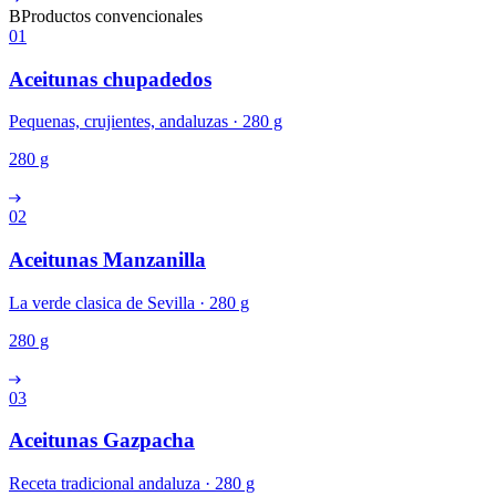
B
Productos convencionales
01
Aceitunas chupadedos
Pequenas, crujientes, andaluzas · 280 g
280 g
02
Aceitunas Manzanilla
La verde clasica de Sevilla · 280 g
280 g
03
Aceitunas Gazpacha
Receta tradicional andaluza · 280 g