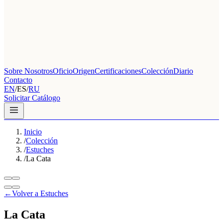
Sobre Nosotros
Oficio
Origen
Certificaciones
Colección
Diario
Contacto
EN
/
ES
/
RU
Solicitar Catálogo
Inicio
/
Colección
/
Estuches
/
La Cata
←
Volver a Estuches
La Cata