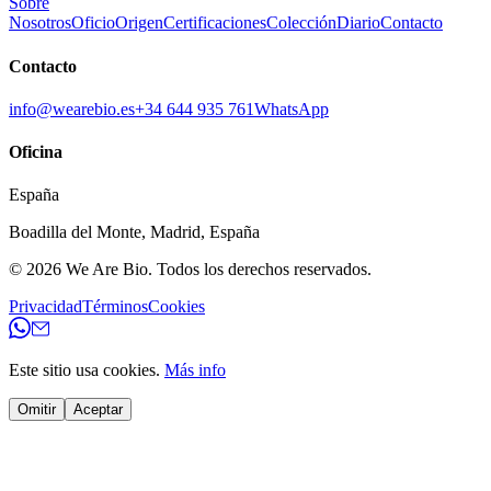
Sobre
Nosotros
Oficio
Origen
Certificaciones
Colección
Diario
Contacto
Contacto
info@wearebio.es
+34 644 935 761
WhatsApp
Oficina
España
Boadilla del Monte
,
Madrid
,
España
© 2026
We Are Bio
.
Todos los derechos reservados.
Privacidad
Términos
Cookies
Este sitio usa cookies.
Más info
Omitir
Aceptar