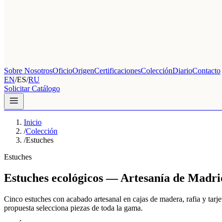
Sobre Nosotros
Oficio
Origen
Certificaciones
Colección
Diario
Contacto
EN
/
ES
/
RU
Solicitar Catálogo
Inicio
/
Colección
/
Estuches
Estuches
Estuches ecológicos — Artesanía de Madri
Cinco estuches con acabado artesanal en cajas de madera, rafia y tar
propuesta selecciona piezas de toda la gama.