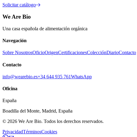
Solicitar catálogo
We Are Bio
Una casa española de alimentación orgánica
Navegación
Sobre Nosotros
Oficio
Origen
Certificaciones
Colección
Diario
Contacto
Contacto
info@wearebio.es
+34 644 935 761
WhatsApp
Oficina
España
Boadilla del Monte
,
Madrid
,
España
© 2026
We Are Bio
.
Todos los derechos reservados.
Privacidad
Términos
Cookies