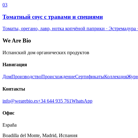
03
Томатный соус с травами и специями
Томаты, орегано, лавр, нотка копчёной паприки · Эстремадура ·
We Are Bio
Испанский дом органических продуктов
Навигация
Дом
Производство
Происхождение
Сертификаты
Коллекция
Журн
Контакты
info@wearebio.es
+34 644 935 761
WhatsApp
Офис
España
Boadilla del Monte
,
Madrid
,
Испания