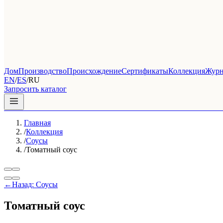
Дом
Производство
Происхождение
Сертификаты
Коллекция
Журн
EN
/
ES
/
RU
Запросить каталог
Главная
/
Коллекция
/
Соусы
/
Томатный соус
←
Назад: Соусы
Томатный соус