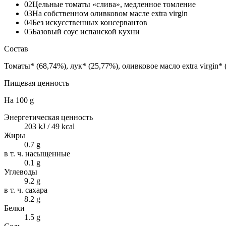
02
Цельные томаты «слива», медленное томление
03
На собственном оливковом масле extra virgin
04
Без искусственных консервантов
05
Базовый соус испанской кухни
Состав
Томаты* (68,74%), лук* (25,77%), оливковое масло extra virgin*
Пищевая ценность
На
100 g
Энергетическая ценность
203 kJ / 49 kcal
Жиры
0.7 g
в т. ч. насыщенные
0.1 g
Углеводы
9.2 g
в т. ч. сахара
8.2 g
Белки
1.5 g