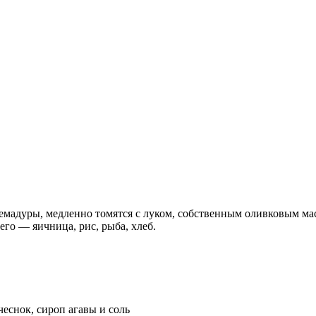
адуры, медленно томятся с луком, собственным оливковым масло
сего — яичница, рис, рыба, хлеб.
 чеснок, сироп агавы и соль