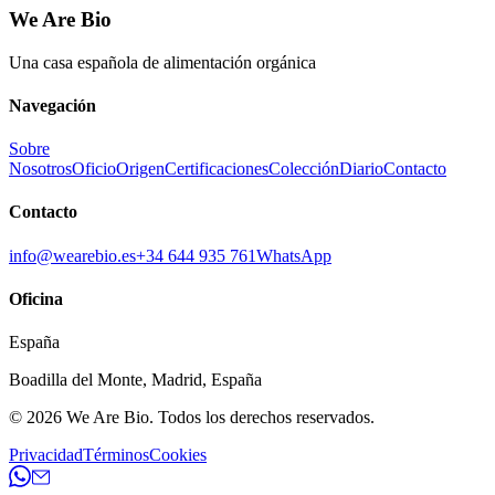
We Are Bio
Una casa española de alimentación orgánica
Navegación
Sobre
Nosotros
Oficio
Origen
Certificaciones
Colección
Diario
Contacto
Contacto
info@wearebio.es
+34 644 935 761
WhatsApp
Oficina
España
Boadilla del Monte
,
Madrid
,
España
© 2026
We Are Bio
.
Todos los derechos reservados.
Privacidad
Términos
Cookies